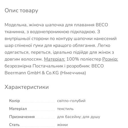
Опис товару
Модельна, жіноча шапочка для плавання BECO
тканинна, з водонепроникною підкладкою. З
внутрішньої сторони по контуру шапочки нанесений
шар спіненої ґуми для кращого облягання. Легко
одягається, переться, ідеально підійде для жінок з
довгим волоссям.
Матеріал:
100% поліестер
Розмір:
безрозмірна Постачальник і розробник: BECO
Beermann GmbH & Co.KG (Німеччина)
Характеристики
Колір
світло-голубий
Матеріал
текстиль
Призначення
для басейну; для душу
Стать
жінки