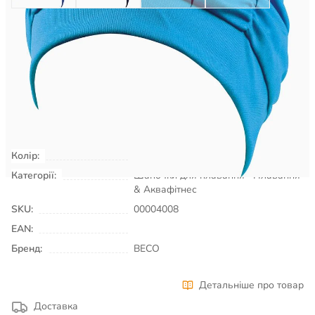
514
₴
Є в наявності
КУПИТИ
Колір:
світло-голубий
Категорії:
Шапочки для плавання
Плавання
& Аквафітнес
SKU:
00004008
EAN:
Бренд:
BECO
Детальніше про товар
Доставка