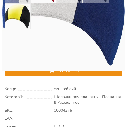
115
₴
Є в наявності
КУПИТИ
Колір:
синьо/білий
Категорії:
Шапочки для плавання
Плавання
& Аквафітнес
SKU:
00004275
EAN:
Бренд:
BECO