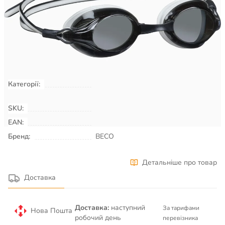
790
₴
Є в наявності
КУПИТИ
Категорії:
Плавання & Аквафітнес
Окуляри
для плавання
SKU:
00000680
EAN:
Бренд:
BECO
Детальніше про товар
Доставка
Доставка:
наступний
За тарифами
Нова Пошта
робочий день
перевізника