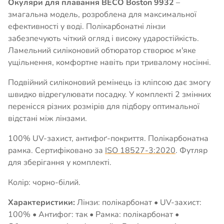
Окуляри для плавання BECO Boston 9932
–
змагальна модель, розроблена для максимальної
ефективності у воді. Полікарбонатні лінзи
забезпечують чіткий огляд і високу ударостійкість.
Ламельний силіконовий обтюратор створює м'яке
ущільнення, комфортне навіть при тривалому носінні.
Подвійний силіконовий ремінець із кліпсою дає змогу
швидко відрегулювати посадку. У комплекті 2 змінних
перенісся різних розмірів для підбору оптимальної
відстані між лінзами.
100% UV-захист, антифоґ-покриття. Полікарбонатна
рамка. Сертифіковано за
ISO 18527-3:2020
. Футляр
для зберігання у комплекті.
Колір: чорно-білий.
Характеристики:
Лінзи: полікарбонат • UV-захист:
100% • Антифог: так • Рамка: полікарбонат •