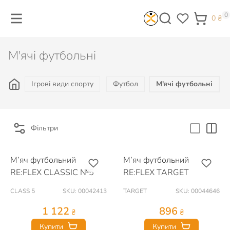
0
0
₴
М'ячі футбольні
Ігрові види спорту
Футбол
М'ячі футбольні
Фільтри
М’яч футбольний
М’яч футбольний
RE:FLEX CLASSIC №5
RE:FLEX TARGET
CLASS 5
SKU: 00042413
TARGET
SKU: 00044646
1 122
896
₴
₴
Купити
Купити