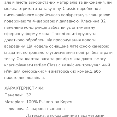
але й якість використаних матеріалів та виконання, які
можна отримати за таку ціну. Classic вироблено з
високоякісного корейського поліуретану з глянцевою
поверхнею та 4-шаровою підкладкою. Класична 32
панельна конструкція забезпечує оптимальну
сферичну форму м'яча. Панелі зшиті вручну та
додатково оброблені від просочування вологи
всередину. Ця модель оснащена латексною камерою
із здатністю тривалого утримування повітря без втрати
тиску. Стандартна вага та розмір м'яча дають змогу
класифікувати re:flex Classic як якісний тренувальний
м'яч для юніорських чи аматорських команд, або
просто для дозвілля.
ХАРАКТЕРИСТИКИ:
Панелей:
32
Матеріал:
100% PU вир-ва Корея
Підкладка:
4-шарова тканинна
Латексна, з покращеними параметрами