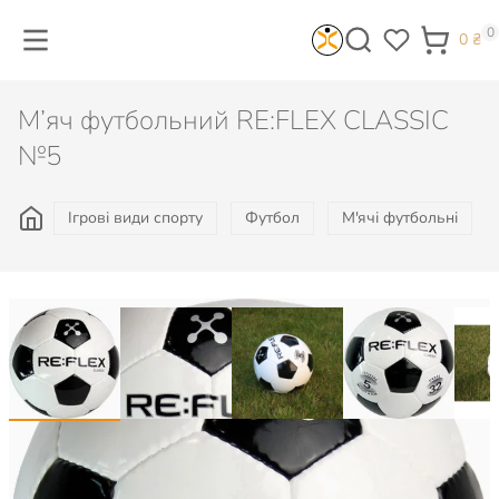
0
0
₴
М’яч футбольний RE:FLEX CLASSIC
№5
Ігрові види спорту
Футбол
М'ячі футбольні
1 122
₴