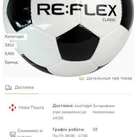
Є в наявності
КУПИТИ
Категорії:
М'ячі футбольні
Футбол
SKU:
00042413
EAN:
Бренд:
RE:FLEX
Детальніше про товар
Доставка
Доставка:
сьогодні
За тарифами
Нова Пошта
(при замовленні до
перевізника
14:00)
Графік роботи:
0₴
Самовивіз зі
Пн-Пт: 09:00 - 17:00
складу