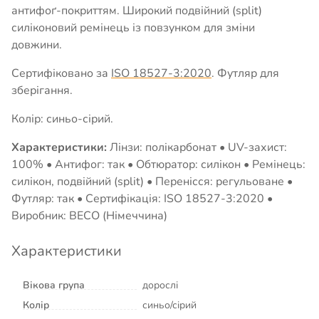
антифоґ-покриттям. Широкий подвійний (split)
силіконовий ремінець із повзунком для зміни
довжини.
Сертифіковано за
ISO 18527-3:2020
. Футляр для
зберігання.
Колір: синьо-сірий.
Характеристики:
Лінзи: полікарбонат • UV-захист:
100% • Антифог: так • Обтюратор: силікон • Ремінець:
силікон, подвійний (split) • Перенісся: регульоване •
Футляр: так • Сертифікація: ISO 18527-3:2020 •
Виробник: BECO (Німеччина)
Характеристики
Вікова група
дорослі
Колір
синьо/сірий