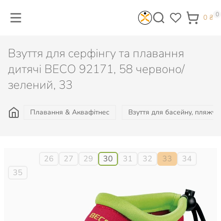
0
0
₴
Взуття для серфінгу та плавання
дитячі BECO 92171, 58 червоно/
зелений, 33
Плавання & Аквафітнес
Взуття для басейну, пляжу, 
Розмір:
26
27
29
30
31
32
33
34
35
529
₴