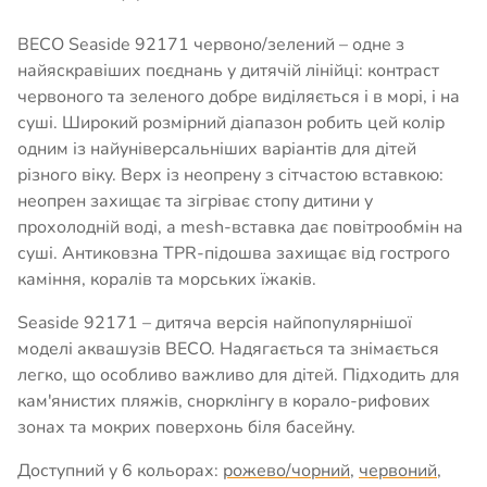
BECO Seaside 92171 червоно/зелений – одне з
найяскравіших поєднань у дитячій лінійці: контраст
червоного та зеленого добре виділяється і в морі, і на
суші. Широкий розмірний діапазон робить цей колір
одним із найуніверсальніших варіантів для дітей
різного віку. Верх із неопрену з сітчастою вставкою:
неопрен захищає та зігріває стопу дитини у
прохолодній воді, а mesh-вставка дає повітрообмін на
суші. Антиковзна TPR-підошва захищає від гострого
каміння, коралів та морських їжаків.
Seaside 92171 – дитяча версія найпопулярнішої
моделі аквашузів BECO. Надягається та знімається
легко, що особливо важливо для дітей. Підходить для
кам'янистих пляжів, снорклінгу в корало-рифових
зонах та мокрих поверхонь біля басейну.
Доступний у 6 кольорах:
рожево/чорний
,
червоний
,