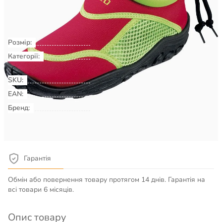
Не доступно
Розмір:
33
Категорії:
Плавання & Аквафітнес
Взуття
для басейну, пляжу, серфінгу
SKU:
00009140
EAN:
Бренд:
BECO
Детальніше про товар
Гарантія
Обмін або повернення товару протягом 14 днів. Гарантія на
всі товари 6 місяців.
Опис товару