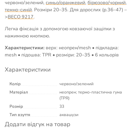
червоно/зелений,
синьо/оранжевий
,
бірюзово/чорний
,
темно-синій
. Розміри 20–35. Для дорослих (р.36–47) –
>
BECO 9217
.
Легка фіксація з допомогою ковзаючої защіпки з
нажимною кнопкою.
Характеристики:
верх: неопрен/mesh • підкладка:
mesh • підошва: TPR • розміри: 20–35 • 6 кольорів
Характеристики
Колір
червоно/зелений
Матеріал
неопрен; термо-пластична гума
(TPR)
Розмір
33
Тип взуття
аквашузи
Додати відгук на товар