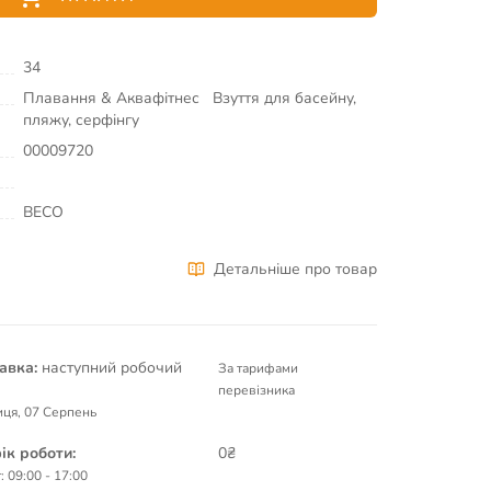
34
Плавання & Аквафітнес
Взуття для басейну,
пляжу, серфінгу
00009720
BECO
Детальніше про товар
авка:
наступний робочий
За тарифами
перевізника
иця, 07 Серпень
ік роботи:
0₴
: 09:00 - 17:00