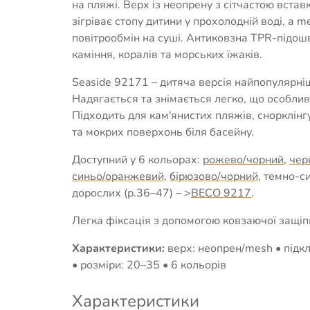
на пляжі. Верх із неопрену з сітчастою вста
зігріває стопу дитини у прохолодній воді, а 
повітрообмін на суші. Антиковзна TPR-підош
каміння, коралів та морських їжаків.
Seaside 92171 – дитяча версія найпопулярні
Надягається та знімається легко, що особлив
Підходить для кам'янистих пляжів, снорклін
та мокрих поверхонь біля басейну.
Доступний у 6 кольорах:
рожево/чорний
,
чер
синьо/оранжевий
,
бірюзово/чорний
, темно-с
дорослих (р.36–47) – >
BECO 9217
.
Легка фіксація з допомогою ковзаючої защі
Характеристики:
верх: неопрен/mesh • підкл
• розміри: 20–35 • 6 кольорів
Характеристики