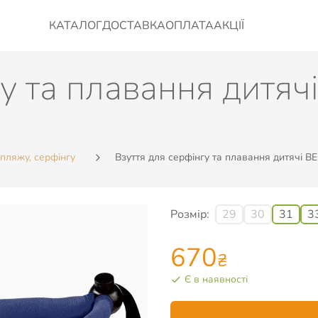
КАТАЛОГ
ДОСТАВКА
ОПЛАТА
АКЦІЇ
гу та плавання дитяч
 пляжу, серфінгу
Взуття для серфінгу та плавання дитячі BE
Розмір:
29
30
31
3
670
₴
Є в наявності