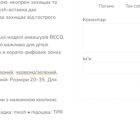
вкою: неопрен захищає та
Погано
Так соб
mesh-вставка дає
ва захищає від гострого
Коментар
шої моделі аквашузів BECO.
о важливо для дітей.
гу в корало-рифових зонах
Ім'я
воний
,
червоно/зелений
,
иній. Розміри 20–35. Для
пки з нажимною кнопкою.
адка: mesh • підошва: TPR