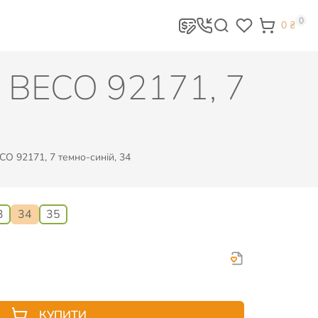
0
0
₴
і BECO 92171, 7
CO 92171, 7 темно-синій, 34
3
34
35
КУПИТИ