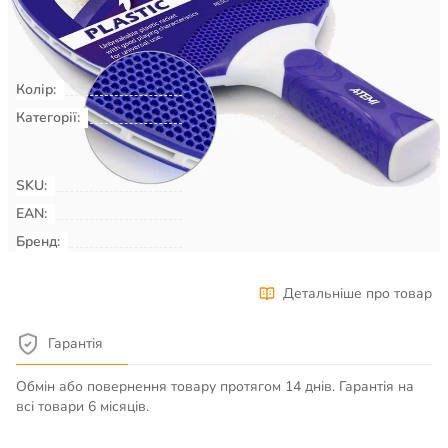
Не доступно
Колір:
синій
Категорії:
Настільний теніс
Ракеткові види
спорту
Ракетки для настільного
тенісу
SKU:
00000178
EAN:
Бренд:
ATEMI
Детальніше про товар
Гарантія
Обмін або повернення товару протягом 14 днів. Гарантія на
всі товари 6 місяців.