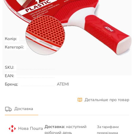
Є в наявності
КУПИТИ
Колір:
червоний
Категорії:
Настільний теніс
Ракеткові види
спорту
Ракетки для настільного
тенісу
SKU:
00000185
EAN:
Бренд:
ATEMI
Детальніше про товар
Доставка
Доставка:
наступний
За тарифами
Нова Пошта
робочий день
перевізника