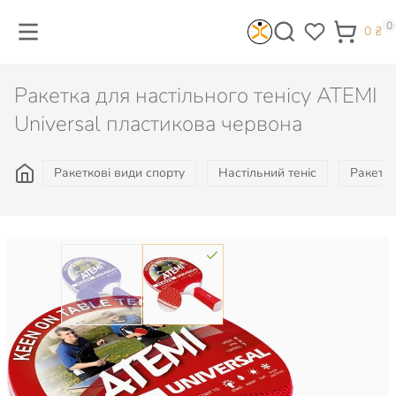
0
0
₴
Ракетка для настільного тенісу ATEMI
Universal пластикова червона
Ракеткові види спорту
Настільний теніс
Ракетки
Колір:
788
₴