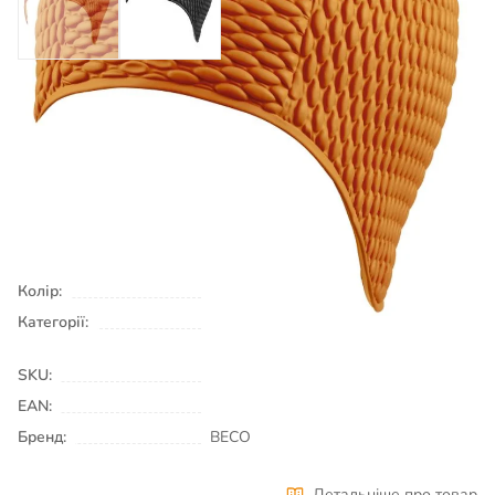
490
₴
Є в наявності
КУПИТИ
Колір:
оранжевий
Категорії:
Шапочки для плавання
Плавання
& Аквафітнес
SKU:
00002561
EAN:
Бренд:
BECO
Детальніше про товар