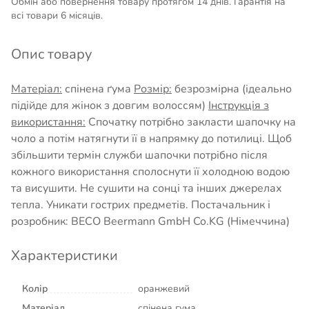
Обмін або повернення товару протягом 14 днів. Гарантія на
всі товари 6 місяців.
Опис товару
Матеріал:
спінена ґума
Розмір:
безрозмірна (ідеально
підійде для жінок з довгим волоссям)
Інструкція з
використання:
Спочатку потрібно закласти шапочку на
чоло а потім натягнути її в напрямку до потилиці. Щоб
збільшити термін служби шапочки потрібно після
кожного використання сполоснути її холодною водою
та висушити. Не сушити на сонці та інших джерелах
тепла. Уникати гострих предметів. Постачальник і
розробник: BECO Beermann GmbH Co.KG (Німеччина)
Характеристики
Колір
оранжевий
Матеріал
спінена гума