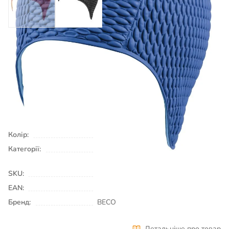
490
₴
Є в наявності
КУПИТИ
Колір:
синій
Категорії:
Шапочки для плавання
Плавання
& Аквафітнес
SKU:
00002592
EAN:
Бренд:
BECO
Детальніше про товар