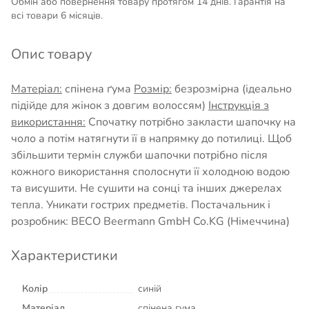
Обмін або повернення товару протягом 14 днів. Гарантія на
всі товари 6 місяців.
Опис товару
Матеріал:
спінена ґума
Розмір:
безрозмірна (ідеально
підійде для жінок з довгим волоссям)
Інструкція з
використання:
Спочатку потрібно закласти шапочку на
чоло а потім натягнути її в напрямку до потилиці. Щоб
збільшити термін служби шапочки потрібно після
кожного використання сполоснути її холодною водою
та висушити. Не сушити на сонці та інших джерелах
тепла. Уникати гострих предметів. Постачальник і
розробник: BECO Beermann GmbH Co.KG (Німеччина)
Характеристики
Колір
синій
Матеріал
спінена гума