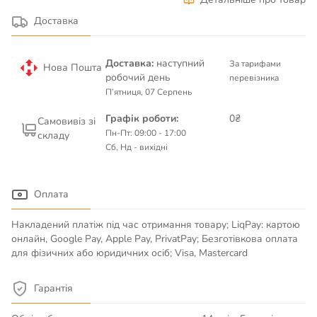
Доставка
Доставка:
наступний
За тарифами
Нова Пошта
робочий день
перевізника
П’ятниця, 07 Серпень
Графік роботи:
0₴
Самовивіз зі
Пн-Пт: 09:00 - 17:00
складу
Сб, Нд - вихідні
Оплата
Накладений платіж під час отримання товару; LiqPay: картою
онлайн, Google Pay, Apple Pay, PrivatPay; Безготівкова оплата
для фізичних або юридичних осіб; Visa, Mastercard
Гарантія