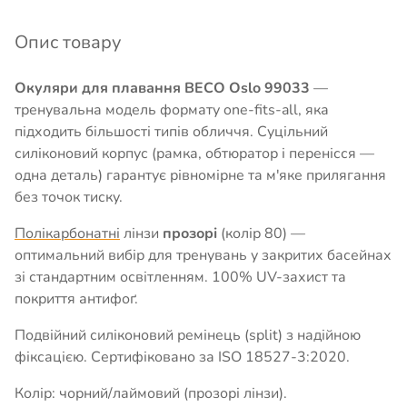
Опис товару
Окуляри для плавання BECO Oslo 99033
—
тренувальна модель формату one-fits-all, яка
підходить більшості типів обличчя. Суцільний
силіконовий корпус (рамка, обтюратор і перенісся —
одна деталь) гарантує рівномірне та м'яке прилягання
без точок тиску.
Полікарбонатні
лінзи
прозорі
(колір 80) —
оптимальний вибір для тренувань у закритих басейнах
зі стандартним освітленням. 100% UV-захист та
покриття антифоґ.
Подвійний силіконовий ремінець (split) з надійною
фіксацією. Сертифіковано за ISO 18527-3:2020.
Колір: чорний/лаймовий (прозорі лінзи).