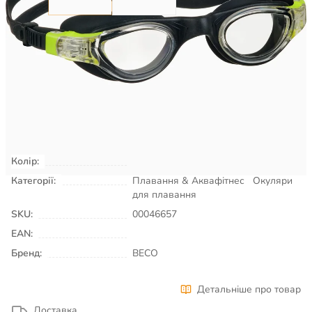
835
₴
Є в наявності
КУПИТИ
Колір:
чорно/лаймовий
Категорії:
Плавання & Аквафітнес
Окуляри
для плавання
SKU:
00046657
EAN:
Бренд:
BECO
Детальніше про товар
Доставка