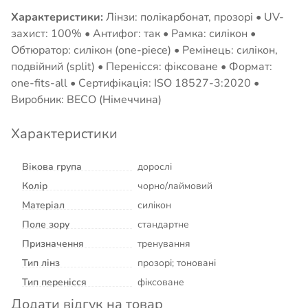
Характеристики:
Лінзи: полікарбонат, прозорі • UV-
захист: 100% • Антифог: так • Рамка: силікон •
Обтюратор: силікон (one-piece) • Ремінець: силікон,
подвійний (split) • Перенісся: фіксоване • Формат:
one-fits-all • Сертифікація: ISO 18527-3:2020 •
Виробник: BECO (Німеччина)
Характеристики
Вікова група
дорослі
Колір
чорно/лаймовий
Матеріал
силікон
Поле зору
стандартне
Призначення
тренування
Тип лінз
прозорі; тоновані
Тип перенісся
фіксоване
Додати відгук на товар