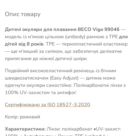
Опис товару
Дитячі окуляри для плавання BECO Vigo 99046
—
модель із м'якою цільною (unibody) рамкою з TPE
для
дітей від 8 років
. TPE — термопластичний еластомер
— ще м'якший за силікон, що забезпечує делікатне
прилягання до ніжної дитячої шкіри.
Подвійний високоеластичний ремінець із бічним
швидкозатискачем (Easy Adjust) — дитина може
одягнути окуляри самостійно. Полікарбонатні лінзи з
100% UV-захистом та антифоґ.
Сертифіковано за ISO 18527-3:2020
.
Колір: рожевий
Характеристики:
Лінзи: полікарбонат •UV-захист: