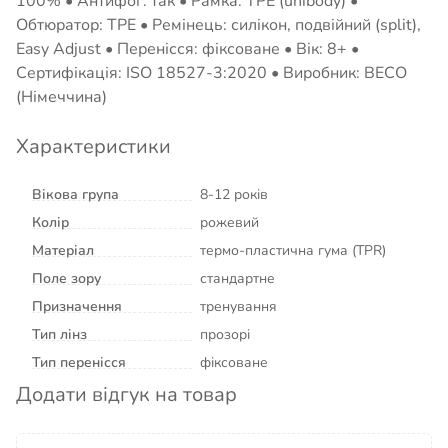
100% • Антифог: так • Рамка: TPE (unibody) •
Обтюратор: TPE • Ремінець: силікон, подвійний (split),
Easy Adjust • Перенісся: фіксоване • Вік: 8+ •
Сертифікація: ISO 18527-3:2020 • Виробник: BECO
(Німеччина)
Характеристики
Вікова група
8-12 років
Колір
рожевий
Матеріал
термо-пластична гума (TPR)
Поле зору
стандартне
Призначення
тренування
Тип лінз
прозорі
Тип перенісся
фіксоване
Додати відгук на товар