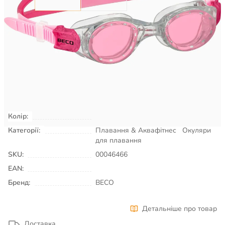
605
₴
Є в наявності
КУПИТИ
Колір:
рожевий
Категорії:
Плавання & Аквафітнес
Окуляри
для плавання
SKU:
00046466
EAN:
Бренд:
BECO
Детальніше про товар
Доставка