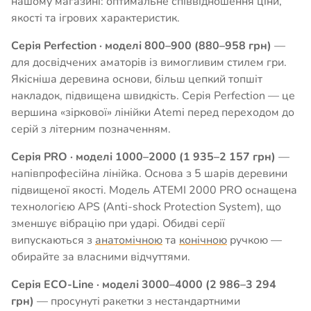
нашому магазині: оптимальне співвідношення ціни,
якості та ігрових характеристик.
Серія Perfection · моделі 800–900 (880–958 грн)
—
для досвідчених аматорів із вимогливим стилем гри.
Якісніша деревина основи, більш цепкий топшіт
накладок, підвищена швидкість. Серія Perfection — це
вершина «зіркової» лінійки Atemi перед переходом до
серій з літерним позначенням.
Серія PRO · моделі 1000–2000 (1 935–2 157 грн)
—
напівпрофесійна лінійка. Основа з 5 шарів деревини
підвищеної якості. Модель ATEMI 2000 PRO оснащена
технологією APS (Anti-shock Protection System), що
зменшує вібрацію при ударі. Обидві серії
випускаються з
анатомічною
та
конічною
ручкою —
обирайте за власними відчуттями.
Серія ECO-Line · моделі 3000–4000 (2 986–3 294
грн)
— просунуті ракетки з нестандартними