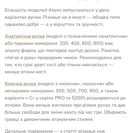
Більшість моделей Atemi випускаються у двох
варіантах ручки. Різниця не в якості — обидва типи
однаково добрі — а у відчуттях та зручності.
Анатомічна ручка
(моделі з позначенням «анатомічна»
або парними номерами: 200, 400, 600, 800) має
опуклу форму, що повторює контур долоні. Ракетка
«лягає в руку» природним чином. Рекомендуємо для
тих, хто грає довгі сесії або тільки навчається —
менше втоми кисті.
Конічна ручка
(моделі з «конічна», «конусна» або
непарними номерами: 300, 500, 700, 900, а також
варіанти «-C» у серіях PRO та 5000) розширюється до
основи. Вона менше вислизає при різких рухах та дає
більше свободи для зміни хвату під час гри. Обирають
гравці з динамічним атакуючим стилем.
Детальне порівняння — у статті:
різниця між