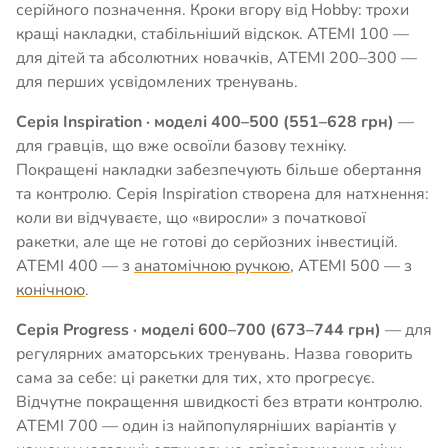
серійного позначення. Кроки вгору від Hobby: трохи
кращі накладки, стабільніший відскок. ATEMI 100 —
для дітей та абсолютних новачків, ATEMI 200–300 —
для перших усвідомлених тренувань.
Серія Inspiration · моделі 400–500 (551–628 грн)
—
для гравців, що вже освоїли базову техніку.
Покращені накладки забезпечують більше обертання
та контролю. Серія Inspiration створена для натхнення:
коли ви відчуваєте, що «виросли» з початкової
ракетки, але ще не готові до серйозних інвестицій.
ATEMI 400 — з
анатомічною ручкою
, ATEMI 500 — з
конічною
.
Серія Progress · моделі 600–700 (673–744 грн)
— для
регулярних аматорських тренувань. Назва говорить
сама за себе: ці ракетки для тих, хто прогресує.
Відчутне покращення швидкості без втрати контролю.
ATEMI 700 — один із найпопулярніших варіантів у