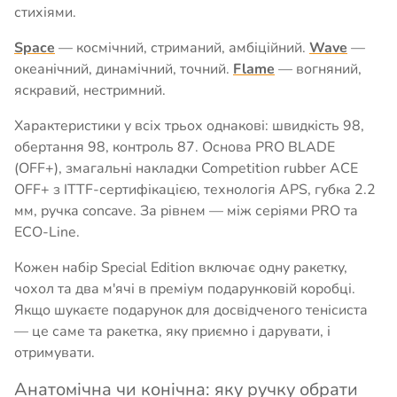
стихіями.
Space
— космічний, стриманий, амбіційний.
Wave
—
океанічний, динамічний, точний.
Flame
— вогняний,
яскравий, нестримний.
Характеристики у всіх трьох однакові: швидкість 98,
обертання 98, контроль 87. Основа PRO BLADE
(OFF+), змагальні накладки Competition rubber ACE
OFF+ з ITTF-сертифікацією, технологія APS, губка 2.2
мм, ручка concave. За рівнем — між серіями PRO та
ECO-Line.
Кожен набір Special Edition включає одну ракетку,
чохол та два м'ячі в преміум подарунковій коробці.
Якщо шукаєте подарунок для досвідченого тенісиста
— це саме та ракетка, яку приємно і дарувати, і
отримувати.
Анатомічна чи конічна: яку ручку обрати