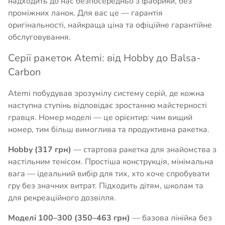
надходить до нас безпосередньо з фабрики, без
проміжних ланок. Для вас це — гарантія
оригінальності, найкраща ціна та офіційне гарантійне
обслуговування.
Серії ракеток Atemi: від Hobby до Balsa-
Carbon
Atemi побудував зрозумілу систему серій, де кожна
наступна ступінь відповідає зростанню майстерності
гравця. Номер моделі — це орієнтир: чим вищий
номер, тим більш вимоглива та продуктивна ракетка.
Hobby (317 грн)
— стартова ракетка для знайомства з
настільним тенісом. Простіша конструкція, мінімальна
вага — ідеальний вибір для тих, хто хоче спробувати
гру без значних витрат. Підходить дітям, школам та
для рекреаційного дозвілля.
Моделі 100–300 (350–463 грн)
— базова лінійка без