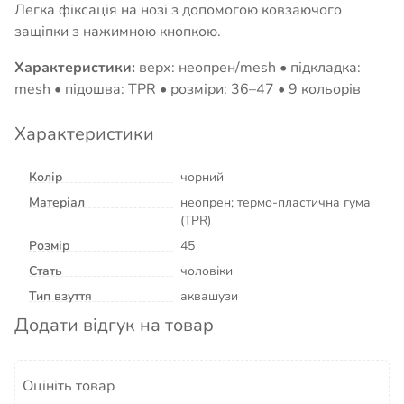
Легка фіксація на нозі з допомогою ковзаючого
защіпки з нажимною кнопкою.
Характеристики:
верх: неопрен/mesh • підкладка:
mesh • підошва: TPR • розміри: 36–47 • 9 кольорів
Характеристики
Колір
чорний
Матеріал
неопрен; термо-пластична гума
(TPR)
Розмір
45
Стать
чоловіки
Тип взуття
аквашузи
Додати відгук на товар
Оцініть товар