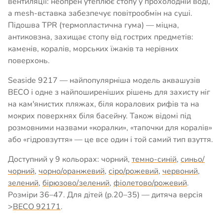
вентиляції: неопрен утеплює стопу у прохолодній воді,
а mesh-вставка забезпечує повітрообмін на суші.
Підошва TPR (термопластична гума) — міцна,
антиковзна, захищає стопу від гострих предметів:
каменів, коралів, морських їжаків та нерівних
поверхонь.
Seaside 9217 — найпопулярніша модель аквашузів
BECO і одне з найпоширеніших рішень для захисту ніг
на кам'янистих пляжах, біля коралових рифів та на
мокрих поверхнях біля басейну. Також відомі під
розмовними назвами «коралки», «тапочки для коралів»
або «гідровзуття» — це все один і той самий тип взуття.
Доступний у 9 кольорах: чорний,
темно-синій
,
синьо/
чорний
,
чорно/оранжевий
,
сіро/рожевий
,
червоний
,
зелений
,
бірюзово/зелений
,
фіолетово/рожевий
.
Розміри 36–47. Для дітей (р.20–35) — дитяча версія
>
BECO 92171
.