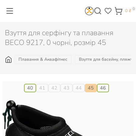
0
0
₴
Взуття для серфінгу та плавання
BECO 9217, 0 чорні, розмір 45
Плавання & Аквафітнес
Взуття для басейну, пляжу, 
Розмір:
40
41
42
43
44
45
46
745
₴
Є в наявності