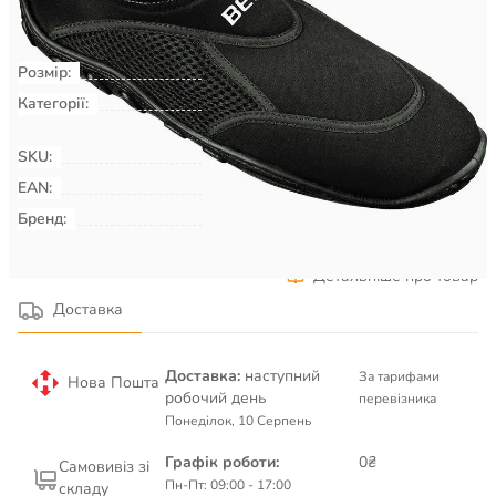
КУПИТИ
Розмір:
45
Категорії:
Плавання & Аквафітнес
Взуття
для басейну, пляжу, серфінгу
SKU:
00009324
EAN:
Бренд:
BECO
Детальніше про товар
Доставка
Доставка:
наступний
За тарифами
Нова Пошта
робочий день
перевізника
Понеділок, 10 Серпень
Графік роботи:
0₴
Самовивіз зі
Пн-Пт: 09:00 - 17:00
складу