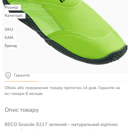
Розмір:
38
Категорії:
Плавання & Аквафітнес
Взуття
для басейну, пляжу, серфінгу
SKU:
00009584
EAN:
Бренд:
BECO
Детальніше про товар
Гарантія
Обмін або повернення товару протягом 14 днів. Гарантія на
всі товари 6 місяців.
Опис товару
BECO Seaside 9217 зелений – натуральний відтінок