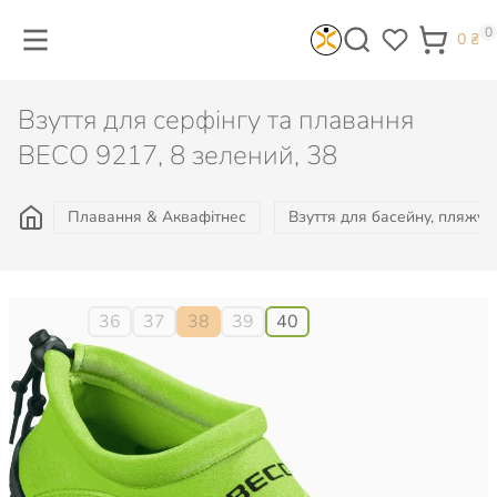
0
0
₴
Взуття для серфінгу та плавання
BECO 9217, 8 зелений, 38
Плавання & Аквафітнес
Взуття для басейну, пляжу, 
Розмір:
36
37
38
39
40
745
₴
Не доступно