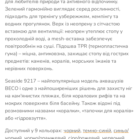
для любителів природи та активного відпочинку.
Зелений гармонійно виглядає серед рослинності,
підходить для трекінгу узбережжям, кемпінгу та
водних прогулянок. Верх із неопрену з сітчастою
вставкою для вентиляції: неопрен утеплює стопу у
прохолодній воді, а mesh-вставка забезпечує
повітрообмін на суші. Підошва TPR (термопластична
гума) – міцна, антиковзна, захищає стопу від гострих
предметів: каменів, коралів, морських їжаків та
нерівних поверхонь.
Seaside 9217 – найпопулярніша модель аквашузів
BECO і одне з найпоширеніших рішень для захисту ніг
на кам'янистих пляжах, біля коралових рифів та на
мокрих поверхнях біля басейну. Також відомі під
розмовними назвами «коралки», «тапочки для коралів»
або «гідровзуття».
Доступний у 9 кольорах:
чорний
,
темно-синій
,
синьо/
чорний
,
чорно/оранжевий
,
сіро/рожевий
,
червоний
,