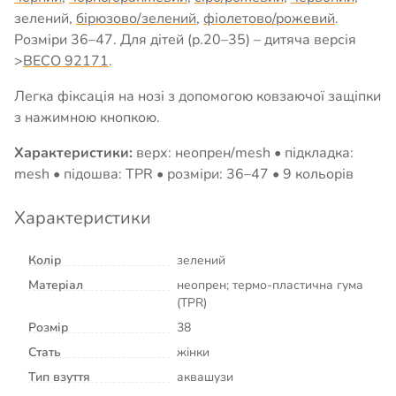
зелений,
бірюзово/зелений
,
фіолетово/рожевий
.
Розміри 36–47. Для дітей (р.20–35) – дитяча версія
>
BECO 92171
.
Легка фіксація на нозі з допомогою ковзаючої защіпки
з нажимною кнопкою.
Характеристики:
верх: неопрен/mesh • підкладка:
mesh • підошва: TPR • розміри: 36–47 • 9 кольорів
Характеристики
Колір
зелений
Матеріал
неопрен; термо-пластична гума
(TPR)
Розмір
38
Стать
жінки
Тип взуття
аквашузи