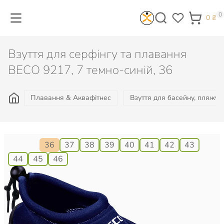
0
0
₴
Взуття для серфінгу та плавання
BECO 9217, 7 темно-синій, 36
Плавання & Аквафітнес
Взуття для басейну, пляжу, 
Розмір:
36
37
38
39
40
41
42
43
44
45
46
745
₴
Є в наявності