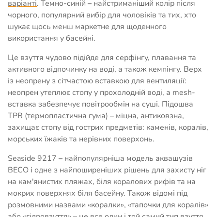
варіанті
. Темно-синій
–
найстриманіший колір після
чорного, популярний вибір для чоловіків та тих, хто
шукає щось менш маркетне для щоденного
використання у басейні.
Це взуття чудово підійде для серфінгу, плавання та
активного відпочинку на воді, а також кемпінгу. Верх
із неопрену з сітчастою вставкою для вентиляції:
неопрен утеплює стопу у прохолодній воді, а mesh-
вставка забезпечує повітрообмін на суші. Підошва
TPR (термопластична гума)
–
міцна, антиковзна,
захищає стопу від гострих предметів: каменів, коралів,
морських їжаків та нерівних поверхонь.
Seaside 9217
–
найпопулярніша модель аквашузів
BECO і одне з найпоширеніших рішень для захисту ніг
на кам'янистих пляжах, біля коралових рифів та на
мокрих поверхнях біля басейну. Також відомі під
розмовними назвами «коралки», «тапочки для коралів»
або «гідровзуття»
–
це все один і той самий тип взуття.