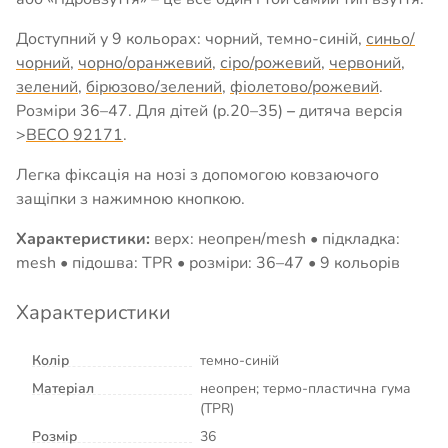
Доступний у 9 кольорах: чорний, темно-синій,
синьо/
чорний
,
чорно/оранжевий
,
сіро/рожевий
,
червоний
,
зелений
,
бірюзово/зелений
,
фіолетово/рожевий
.
Розміри 36–47. Для дітей (р.20–35)
–
дитяча версія
>
BECO 92171
.
Легка фіксація на нозі з допомогою ковзаючого
защіпки з нажимною кнопкою.
Характеристики:
верх: неопрен/mesh • підкладка:
mesh • підошва: TPR • розміри: 36–47 • 9 кольорів
Характеристики
Колір
темно-синій
Матеріал
неопрен; термо-пластична гума
(TPR)
Розмір
36