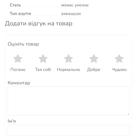
Стать
жінки; унісекс
Тип взуття
аквашузи
Додати відгук на товар
Оцініть товар
Погано
Так собі
Нормально
Добре
Чудово
Коментар
Ім'я