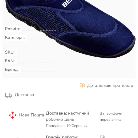
КУПИТИ
Розмір:
36
Категорії:
Плавання & Аквафітнес
Взуття
для басейну, пляжу, серфінгу
SKU:
00034173
EAN:
Бренд:
BECO
Детальніше про товар
Доставка
Доставка:
наступний
За тарифами
Нова Пошта
робочий день
перевізника
Понеділок, 10 Серпень
Графік роботи:
0₴