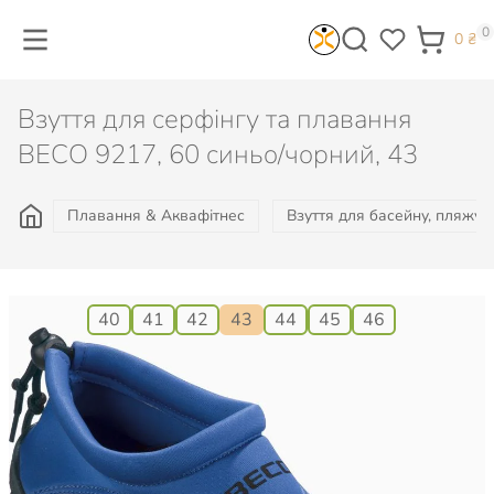
0
0
₴
Взуття для серфінгу та плавання
BECO 9217, 60 синьо/чорний, 43
Плавання & Аквафітнес
Взуття для басейну, пляжу, 
Розмір:
40
41
42
43
44
45
46
745
₴
Є в наявності