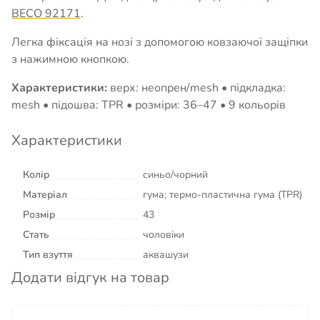
BECO 92171
.
Легка фіксація на нозі з допомогою ковзаючої защіпки
з нажимною кнопкою.
Характеристики:
верх: неопрен/mesh • підкладка:
mesh • підошва: TPR • розміри: 36–47 • 9 кольорів
Характеристики
Колір
синьо/чорний
Матеріал
гума; термо-пластична гума (TPR)
Розмір
43
Стать
чоловіки
Тип взуття
аквашузи
Додати відгук на товар