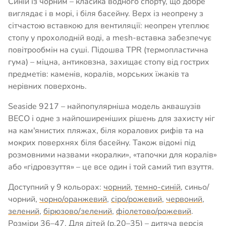
Синій із чорним – класика водного спорту, що добре
виглядає і в морі, і біля басейну. Верх із неопрену з
сітчастою вставкою для вентиляції: неопрен утеплює
стопу у прохолодній воді, а mesh-вставка забезпечує
повітрообмін на суші. Підошва TPR (термопластична
гума) – міцна, антиковзна, захищає стопу від гострих
предметів: каменів, коралів, морських їжаків та
нерівних поверхонь.
Seaside 9217 – найпопулярніша модель аквашузів
BECO і одне з найпоширеніших рішень для захисту ніг
на кам'янистих пляжах, біля коралових рифів та на
мокрих поверхнях біля басейну. Також відомі під
розмовними назвами «коралки», «тапочки для коралів»
або «гідровзуття» – це все один і той самий тип взуття.
Доступний у 9 кольорах:
чорний
,
темно-синій
, синьо/
чорний,
чорно/оранжевий
,
сіро/рожевий
,
червоний
,
зелений
,
бірюзово/зелений
,
фіолетово/рожевий
.
Розміри 36–47. Для дітей (р.20–35) – дитяча версія