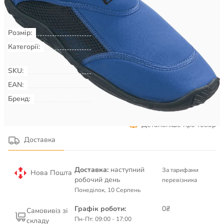
КУПИТИ
Розмір:
43
Категорії:
Плавання & Аквафітнес
Взуття
для басейну, пляжу, серфінгу
SKU:
00009430
EAN:
Бренд:
BECO
Детальніше про товар
Доставка
Доставка:
наступний
За тарифами
Нова Пошта
робочий день
перевізника
Понеділок, 10 Серпень
Графік роботи:
0₴
Самовивіз зі
Пн-Пт: 09:00 - 17:00
складу