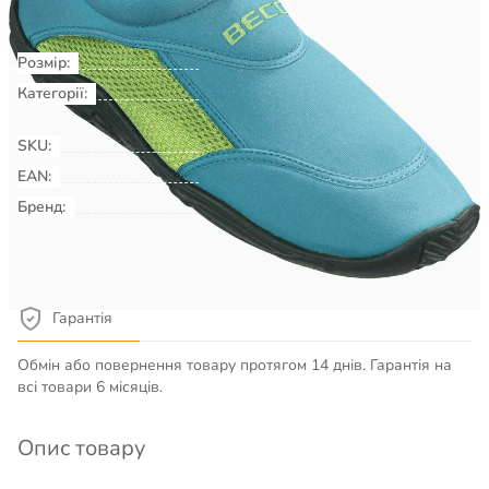
Розмір:
37
Категорії:
Плавання & Аквафітнес
Взуття
для басейну, пляжу, серфінгу
SKU:
00037020
EAN:
Бренд:
BECO
Детальніше про товар
Гарантія
Обмін або повернення товару протягом 14 днів. Гарантія на
всі товари 6 місяців.
Опис товару