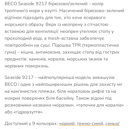
BECO Seaside 9217 бірюзово/зелений – колір
тропічного моря у взутті. Насичений бірюзово-зелений
відтінок підходить для тих, хто хоче яскравого
морського образу. Верх із неопрену з сітчастою
вставкою для вентиляції: неопрен утеплює стопу у
прохолодній воді, а mesh-вставка забезпечує
повітрообмін на суші. Підошва TPR (термопластична
гума) – міцна, антиковзна, захищає стопу від гострих
предметів: каменів, коралів, морських їжаків та
нерівних поверхонь.
Seaside 9217 – найпопулярніша модель аквашузів
BECO і одне з найпоширеніших рішень для захисту ніг
на кам'янистих пляжах, біля коралових рифів та на
мокрих поверхнях біля басейну. Також відомі під
розмовними назвами «коралки», «тапочки для коралів»
або «гідровзуття».
Доступний у 9 кольорах:
чорний
,
темно-синій
,
синьо/