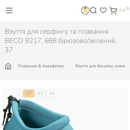
0
0
₴
Взуття для серфінгу та плавання
BECO 9217, 668 бірюзово/зелений,
37
Плавання & Аквафітнес
Взуття для басейну, пляжу, 
Розмір:
37
43
44
386
₴
Не доступно