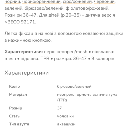
чорний
,
чорно/оранжевий
,
сіро/рожевий
,
червоний
,
зелений
, бірюзово/зелений,
фіолетово/рожевий
.
Розміри 36–47. Для дітей (р.20–35) – дитяча версія
>
BECO 92171
.
Легка фіксація на нозі з допомогою ковзаючої защіпки
з нажимною кнопкою.
Характеристики:
верх: неопрен/mesh • підкладка:
mesh • підошва: TPR • розміри: 36–47 • 9 кольорів
Характеристики
Колір
бірюзово/зелений
Матеріал
неопрен; термо-пластична гума
(TPR)
Розмір
37
Стать
чоловіки
Тип взуття
аквашузи