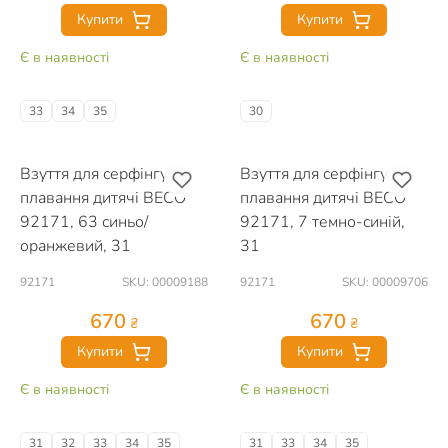
Купити
Купити
Є в наявності
Є в наявності
33
34
35
30
Взуття для серфінгу та
Взуття для серфінгу та
плавання дитячі BECO
плавання дитячі BECO
92171, 63 синьо/
92171, 7 темно-синій,
оранжевий, 31
31
92171
SKU: 00009188
92171
SKU: 00009706
670
670
₴
₴
Купити
Купити
Є в наявності
Є в наявності
31
32
33
34
35
31
33
34
35