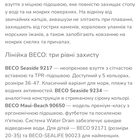
взуття з міцною підошвою, яке повністю захищає стопу
у воді та на мокрих поверхнях. На відміну від
звичайних капців, аквашузи не злітають при плаванні,
захищають від гострих каменів, коралових уламків та
морських їжаків, а також запобігають ковзанню на
мокрих скелях та причалах.
Лінійка BECO: три рівні захисту
BECO Seaside 9217
— неопренове взуття з сітчастою
вставкою та TPR-підошвою. Доступний у 5 кольорах,
розміри 36-47. Класичний варіант для моря, пляжу та
водних активностей.
BECO Seaside 9234
—
аналогічна конструкція в стриманому сірому кольорі.
BECO Maui-Beach 90650
— модель преміум-класу з
ергономічною підошвою, футбетом та посиленою
п'яткою. Система Water Drain забезпечує швидке
відведення води. Для дітей — BECO 92171 (розміри
20-35) та BECO-SEALIFE 90023 для найменших.