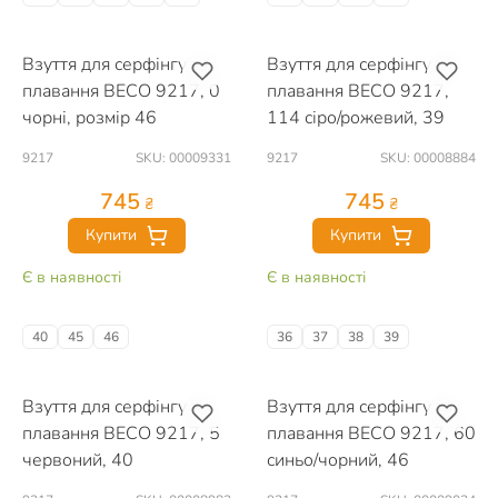
Взуття для серфінгу та
Взуття для серфінгу та
плавання BECO 9217, 0
плавання BECO 9217,
чорні, розмір 46
114 сіро/рожевий, 39
9217
SKU: 00009331
9217
SKU: 00008884
745
745
₴
₴
Купити
Купити
Є в наявності
Є в наявності
40
45
46
36
37
38
39
Взуття для серфінгу та
Взуття для серфінгу та
плавання BECO 9217, 5
плавання BECO 9217, 60
червоний, 40
синьо/чорний, 46