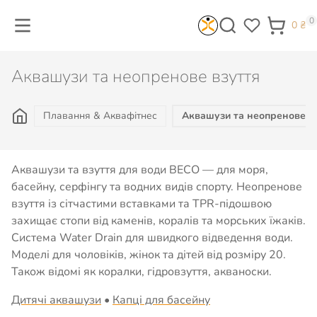
0
0
₴
Аквашузи та неопренове взуття
Плавання & Аквафітнес
Аквашузи та неопренове в
Аквашузи та взуття для води BECO — для моря,
басейну, серфінгу та водних видів спорту. Неопренове
взуття із сітчастими вставками та TPR-підошвою
захищає стопи від каменів, коралів та морських їжаків.
Система Water Drain для швидкого відведення води.
Моделі для чоловіків, жінок та дітей від розміру 20.
Також відомі як коралки, гідровзуття, акваноски.
Дитячі аквашузи
•
Капці для басейну