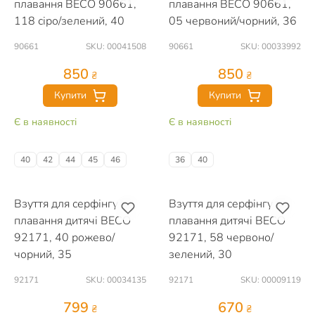
плавання BECO 90661,
плавання BECO 90661,
118 сіро/зелений, 40
05 червоний/чорний, 36
90661
SKU: 00041508
90661
SKU: 00033992
850
850
₴
₴
Купити
Купити
Є в наявності
Є в наявності
40
42
44
45
46
36
40
Взуття для серфінгу та
Взуття для серфінгу та
плавання дитячі BECO
плавання дитячі BECO
92171, 40 рожево/
92171, 58 червоно/
чорний, 35
зелений, 30
92171
SKU: 00034135
92171
SKU: 00009119
799
670
₴
₴