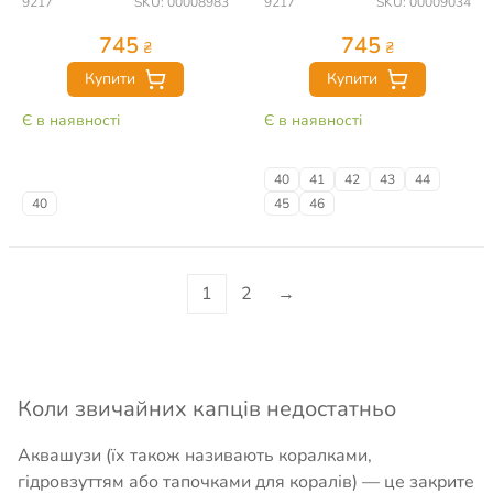
9217
SKU: 00008983
9217
SKU: 00009034
745
745
₴
₴
Купити
Купити
Є в наявності
Є в наявності
40
41
42
43
44
40
45
46
1
2
→
Коли звичайних капців недостатньо
Аквашузи (їх також називають коралками,
гідровзуттям або тапочками для коралів) — це закрите