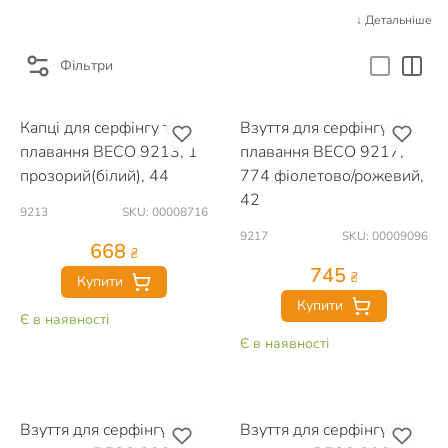
↓ Детальніше
Фільтри
Капці для серфінгу та
Взуття для серфінгу та
плавання BECO 9213, 1
плавання BECO 9217,
прозорий(білий), 44
774 фіолетово/рожевий,
42
9213
SKU: 00008716
9217
SKU: 00009096
668
₴
745
₴
Купити
Купити
Є в наявності
Є в наявності
Взуття для серфінгу та
Взуття для серфінгу та