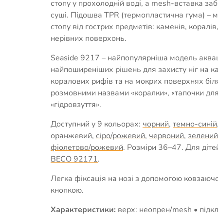
стопу у прохолодній воді, а mesh-вставка за
суші. Підошва TPR (термопластична гума) – м
стопу від гострих предметів: каменів, коралів
нерівних поверхонь.
Seaside 9217 – найпопулярніша модель акваш
найпоширеніших рішень для захисту ніг на к
коралових рифів та на мокрих поверхнях біля
розмовними назвами «коралки», «тапочки для
«гідровзуття».
Доступний у 9 кольорах:
чорний
,
темно-синій
оранжевий,
сіро/рожевий
,
червоний
,
зелений
фіолетово/рожевий
. Розміри 36–47. Для діте
BECO 92171
.
Легка фіксація на нозі з допомогою ковзаюч
кнопкою.
Характеристики:
верх: неопрен/mesh • підкл