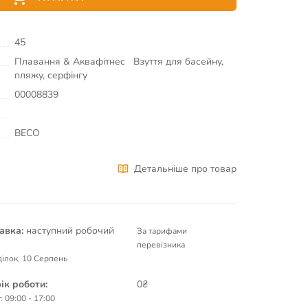
45
Плавання & Аквафітнес
Взуття для басейну,
пляжу, серфінгу
00008839
BECO
Детальніше про товар
авка:
наступний робочий
За тарифами
перевізника
ілок, 10 Серпень
ік роботи:
0₴
: 09:00 - 17:00