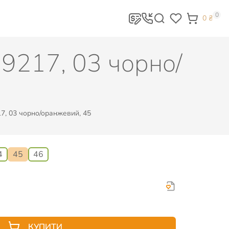
0
0
₴
 9217, 03 чорно/
7, 03 чорно/оранжевий, 45
4
45
46
КУПИТИ