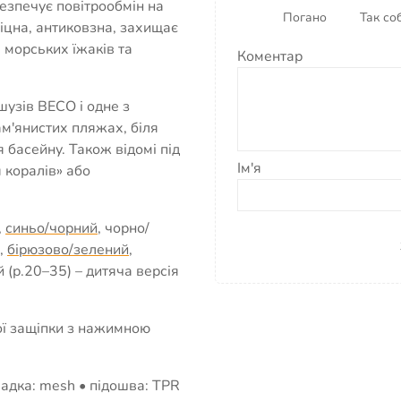
безпечує повітрообмін на
Погано
Так соб
іцна, антиковзна, захищає
, морських їжаків та
Коментар
узів BECO і одне з
ам'янистих пляжах, біля
 басейну. Також відомі під
Ім'я
 коралів» або
,
синьо/чорний
, чорно/
,
бірюзово/зелений
,
й (р.20–35) – дитяча версія
ої защіпки з нажимною
адка: mesh • підошва: TPR