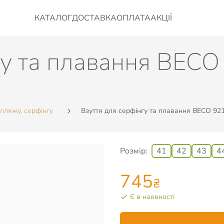
КАТАЛОГ
ДОСТАВКА
ОПЛАТА
АКЦІЇ
гу та плавання BECO
 пляжу, серфінгу
Взуття для серфінгу та плавання BECO 921
Розмір:
41
42
43
4
745
₴
Є в наявності