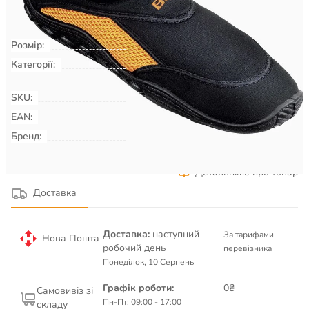
КУПИТИ
Розмір:
41
Категорії:
Плавання & Аквафітнес
Взуття
для басейну, пляжу, серфінгу
SKU:
00009348
EAN:
Бренд:
BECO
Детальніше про товар
Доставка
Доставка:
наступний
За тарифами
Нова Пошта
робочий день
перевізника
Понеділок, 10 Серпень
Графік роботи:
0₴
Самовивіз зі
Пн-Пт: 09:00 - 17:00
складу