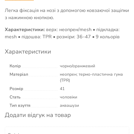
Легка фіксація на нозі з допомогою ковзаючої защіпки
з нажимною кнопкою.
Характеристики:
верх: неопрен/mesh • підкладка:
mesh • підошва: TPR • розміри: 36–47 • 9 кольорів
Характеристики
Колір
чорно/оранжевий
Матеріал
неопрен; термо-пластична гума
(TPR)
Розмір
41
Стать
чоловіки
Тип взуття
аквашузи
Додати відгук на товар