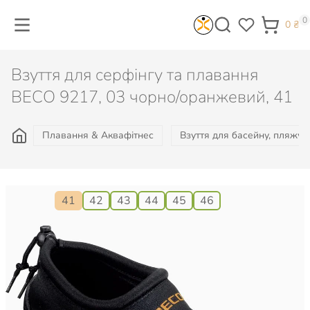
0
0
₴
Взуття для серфінгу та плавання
BECO 9217, 03 чорно/оранжевий, 41
Плавання & Аквафітнес
Взуття для басейну, пляжу, 
Розмір:
41
42
43
44
45
46
745
₴
Є в наявності