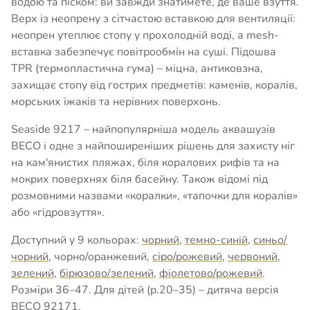
водою та піском: ви завжди знатимете, де ваше взуття.
Верх із неопрену з сітчастою вставкою для вентиляції:
неопрен утеплює стопу у прохолодній воді, а mesh-
вставка забезпечує повітрообмін на суші. Підошва
TPR (термопластична гума) – міцна, антиковзна,
захищає стопу від гострих предметів: каменів, коралів,
морських їжаків та нерівних поверхонь.
Seaside 9217 – найпопулярніша модель аквашузів
BECO і одне з найпоширеніших рішень для захисту ніг
на кам'янистих пляжах, біля коралових рифів та на
мокрих поверхнях біля басейну. Також відомі під
розмовними назвами «коралки», «тапочки для коралів»
або «гідровзуття».
Доступний у 9 кольорах:
чорний
,
темно-синій
,
синьо/
чорний
, чорно/оранжевий,
сіро/рожевий
,
червоний
,
зелений
,
бірюзово/зелений
,
фіолетово/рожевий
.
Розміри 36–47. Для дітей (р.20–35) – дитяча версія
BECO 92171
.