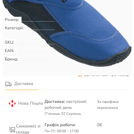
КУПИТИ
Розмір:
44
Категорії:
Плавання & Аквафітнес
Взуття
для басейну, пляжу, серфінгу
SKU:
00009010
EAN:
Бренд:
BECO
Детальніше про товар
Доставка
Доставка:
наступний
За тарифами
Нова Пошта
робочий день
перевізника
П’ятниця, 07 Серпень
Графік роботи:
0₴
Самовивіз зі
Пн-Пт: 09:00 - 17:00
складу