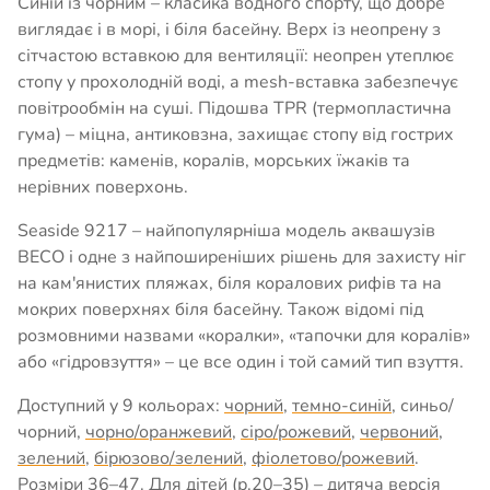
Синій із чорним – класика водного спорту, що добре
виглядає і в морі, і біля басейну. Верх із неопрену з
сітчастою вставкою для вентиляції: неопрен утеплює
стопу у прохолодній воді, а mesh-вставка забезпечує
повітрообмін на суші. Підошва TPR (термопластична
гума) – міцна, антиковзна, захищає стопу від гострих
предметів: каменів, коралів, морських їжаків та
нерівних поверхонь.
Seaside 9217 – найпопулярніша модель аквашузів
BECO і одне з найпоширеніших рішень для захисту ніг
на кам'янистих пляжах, біля коралових рифів та на
мокрих поверхнях біля басейну. Також відомі під
розмовними назвами «коралки», «тапочки для коралів»
або «гідровзуття» – це все один і той самий тип взуття.
Доступний у 9 кольорах:
чорний
,
темно-синій
, синьо/
чорний,
чорно/оранжевий
,
сіро/рожевий
,
червоний
,
зелений
,
бірюзово/зелений
,
фіолетово/рожевий
.
Розміри 36–47. Для дітей (р.20–35) – дитяча версія