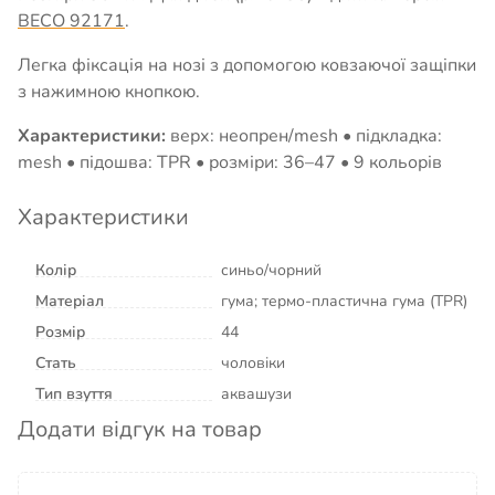
BECO 92171
.
Легка фіксація на нозі з допомогою ковзаючої защіпки
з нажимною кнопкою.
Характеристики:
верх: неопрен/mesh • підкладка:
mesh • підошва: TPR • розміри: 36–47 • 9 кольорів
Характеристики
Колір
синьо/чорний
Матеріал
гума; термо-пластична гума (TPR)
Розмір
44
Стать
чоловіки
Тип взуття
аквашузи
Додати відгук на товар