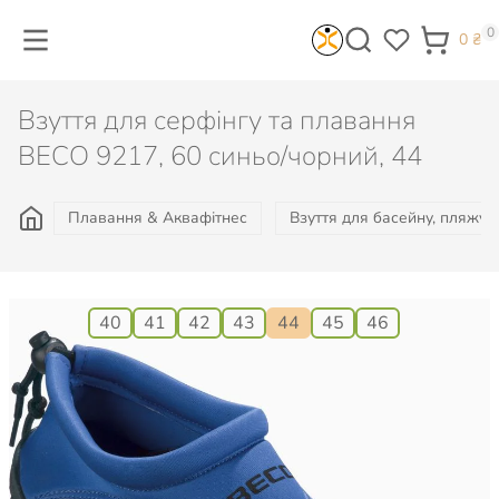
0
0
₴
Взуття для серфінгу та плавання
BECO 9217, 60 синьо/чорний, 44
Плавання & Аквафітнес
Взуття для басейну, пляжу, 
Розмір:
40
41
42
43
44
45
46
745
₴
Є в наявності