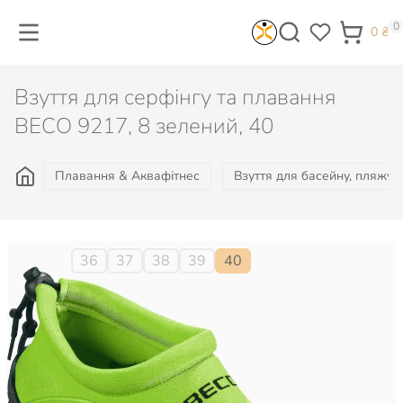
0
0
₴
Взуття для серфінгу та плавання
BECO 9217, 8 зелений, 40
Плавання & Аквафітнес
Взуття для басейну, пляжу, 
Розмір:
36
37
38
39
40
745
₴
Є в наявності