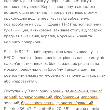
підходить для трекінгу узбережжям, кемпінгу та
водних прогулянок. Верх із неопрену з сітчастою
вставкою для вентиляції: неопрен утеплює стопу у
прохолодній воді, а mesh-вставка забезпечує
повітрообмін на суші. Підошва TPR (термопластична
гума) – міцна, антиковзна, захищає стопу від гострих
предметів: каменів, коралів, морських їжаків та
нерівних поверхонь.
Seaside 9217 – найпопулярніша модель аквашузів
BECO і одне з найпоширеніших рішень для захисту ніг
на кам'янистих пляжах, біля коралових рифів та на
мокрих поверхнях біля басейну. Також відомі під
розмовними назвами «коралки», «тапочки для коралів»
або «гідровзуття».
Доступний у 9 кольорах:
чорний
,
темно-синій
,
синьо/
чорний
,
чорно/оранжевий
,
сіро/рожевий
,
червоний
,
зелений,
бірюзово/зелений
,
фіолетово/рожевий
.
Розміри 36–47. Для дітей (р.20–35) – дитяча версія