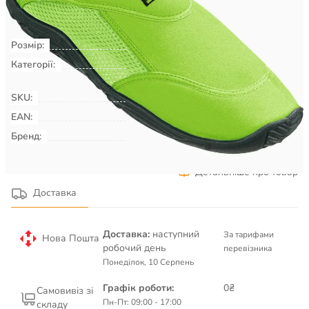
КУПИТИ
Розмір:
40
Категорії:
Плавання & Аквафітнес
Взуття
для басейну, пляжу, серфінгу
SKU:
00009607
EAN:
Бренд:
BECO
Детальніше про товар
Доставка
Доставка:
наступний
За тарифами
Нова Пошта
робочий день
перевізника
Понеділок, 10 Серпень
Графік роботи:
0₴
Самовивіз зі
Пн-Пт: 09:00 - 17:00
складу