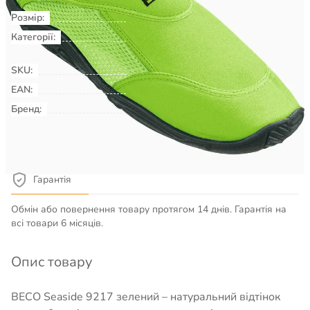
Розмір:
39
Категорії:
Плавання & Аквафітнес
Взуття
для басейну, пляжу, серфінгу
SKU:
00009591
EAN:
Бренд:
BECO
Детальніше про товар
Гарантія
Обмін або повернення товару протягом 14 днів. Гарантія на
всі товари 6 місяців.
Опис товару
BECO Seaside 9217 зелений – натуральний відтінок