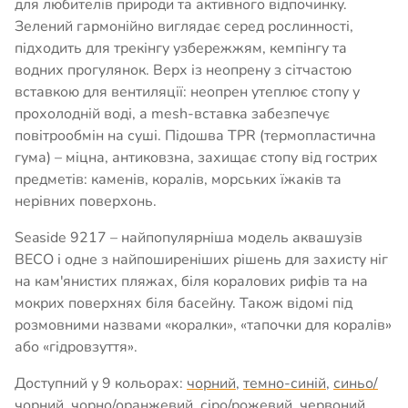
для любителів природи та активного відпочинку.
Зелений гармонійно виглядає серед рослинності,
підходить для трекінгу узбережжям, кемпінгу та
водних прогулянок. Верх із неопрену з сітчастою
вставкою для вентиляції: неопрен утеплює стопу у
прохолодній воді, а mesh-вставка забезпечує
повітрообмін на суші. Підошва TPR (термопластична
гума) – міцна, антиковзна, захищає стопу від гострих
предметів: каменів, коралів, морських їжаків та
нерівних поверхонь.
Seaside 9217 – найпопулярніша модель аквашузів
BECO і одне з найпоширеніших рішень для захисту ніг
на кам'янистих пляжах, біля коралових рифів та на
мокрих поверхнях біля басейну. Також відомі під
розмовними назвами «коралки», «тапочки для коралів»
або «гідровзуття».
Доступний у 9 кольорах:
чорний
,
темно-синій
,
синьо/
чорний
,
чорно/оранжевий
,
сіро/рожевий
,
червоний
,