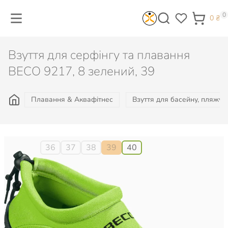
0
0
₴
Взуття для серфінгу та плавання
BECO 9217, 8 зелений, 39
Плавання & Аквафітнес
Взуття для басейну, пляжу, 
Розмір:
36
37
38
39
40
745
₴
Не доступно