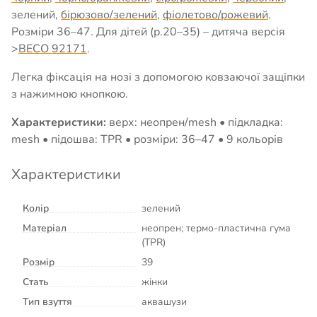
зелений,
бірюзово/зелений
,
фіолетово/рожевий
.
Розміри 36–47. Для дітей (р.20–35) – дитяча версія
>
BECO 92171
.
Легка фіксація на нозі з допомогою ковзаючої защіпки
з нажимною кнопкою.
Характеристики:
верх: неопрен/mesh • підкладка:
mesh • підошва: TPR • розміри: 36–47 • 9 кольорів
Характеристики
Колір
зелений
Матеріал
неопрен; термо-пластична гума
(TPR)
Розмір
39
Стать
жінки
Тип взуття
аквашузи