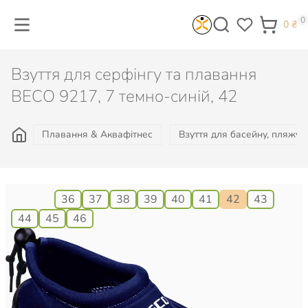
0
0
₴
Взуття для серфінгу та плавання
BECO 9217, 7 темно-синій, 42
Плавання & Аквафітнес
Взуття для басейну, пляжу, 
Розмір:
36
37
38
39
40
41
42
43
44
45
46
745
₴
Є в наявності