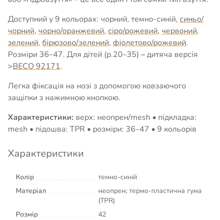
Доступний у 9 кольорах: чорний, темно-синій,
синьо/
чорний
,
чорно/оранжевий
,
сіро/рожевий
,
червоний
,
зелений
,
бірюзово/зелений
,
фіолетово/рожевий
.
Розміри 36–47. Для дітей (р.20–35)
–
дитяча версія
>
BECO 92171
.
Легка фіксація на нозі з допомогою ковзаючого
защіпки з нажимною кнопкою.
Характеристики:
верх: неопрен/mesh • підкладка:
mesh • підошва: TPR • розміри: 36–47 • 9 кольорів
Характеристики
Колір
темно-синій
Матеріал
неопрен; термо-пластична гума
(TPR)
Розмір
42