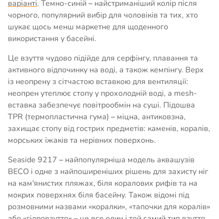
варіанті
. Темно-синій
–
найстриманіший колір після
чорного, популярний вибір для чоловіків та тих, хто
шукає щось менш маркетне для щоденного
використання у басейні.
Це взуття чудово підійде для серфінгу, плавання та
активного відпочинку на воді, а також кемпінгу. Верх
із неопрену з сітчастою вставкою для вентиляції:
неопрен утеплює стопу у прохолодній воді, а mesh-
вставка забезпечує повітрообмін на суші. Підошва
TPR (термопластична гума)
–
міцна, антиковзна,
захищає стопу від гострих предметів: каменів, коралів,
морських їжаків та нерівних поверхонь.
Seaside 9217
–
найпопулярніша модель аквашузів
BECO і одне з найпоширеніших рішень для захисту ніг
на кам'янистих пляжах, біля коралових рифів та на
мокрих поверхнях біля басейну. Також відомі під
розмовними назвами «коралки», «тапочки для коралів»
або «гідровзуття»
–
це все один і той самий тип взуття.