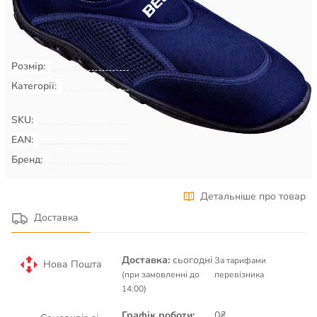
КУПИТИ
Розмір:
42
Категорії:
Плавання & Аквафітнес
Взуття
для басейну, пляжу, серфінгу
SKU:
00009508
EAN:
Бренд:
BECO
Детальніше про товар
Доставка
Доставка:
сьогодні
За тарифами
Нова Пошта
(при замовленні до
перевізника
14:00)
Графік роботи:
0₴