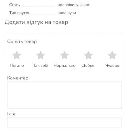
Стать
чоловіки; унісекс
Тип взуття
аквашузи
Додати відгук на товар
Оцініть товар
Погано
Так собі
Нормально
Добре
Чудово
Коментар
Ім'я