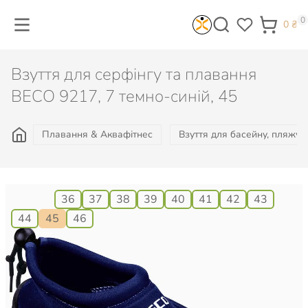
0
0
₴
Взуття для серфінгу та плавання
BECO 9217, 7 темно-синій, 45
Плавання & Аквафітнес
Взуття для басейну, пляжу, 
Розмір:
36
37
38
39
40
41
42
43
44
45
46
745
₴
Є в наявності