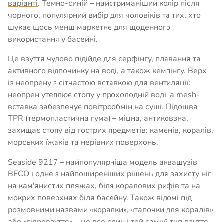
варіанті
. Темно-синій
–
найстриманіший колір після
чорного, популярний вибір для чоловіків та тих, хто
шукає щось менш маркетне для щоденного
використання у басейні.
Це взуття чудово підійде для серфінгу, плавання та
активного відпочинку на воді, а також кемпінгу. Верх
із неопрену з сітчастою вставкою для вентиляції:
неопрен утеплює стопу у прохолодній воді, а mesh-
вставка забезпечує повітрообмін на суші. Підошва
TPR (термопластична гума)
–
міцна, антиковзна,
захищає стопу від гострих предметів: каменів, коралів,
морських їжаків та нерівних поверхонь.
Seaside 9217
–
найпопулярніша модель аквашузів
BECO і одне з найпоширеніших рішень для захисту ніг
на кам'янистих пляжах, біля коралових рифів та на
мокрих поверхнях біля басейну. Також відомі під
розмовними назвами «коралки», «тапочки для коралів»
або «гідровзуття»
–
це все один і той самий тип взуття.