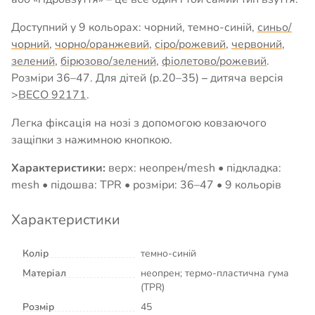
Доступний у 9 кольорах: чорний, темно-синій,
синьо/
чорний
,
чорно/оранжевий
,
сіро/рожевий
,
червоний
,
зелений
,
бірюзово/зелений
,
фіолетово/рожевий
.
Розміри 36–47. Для дітей (р.20–35)
–
дитяча версія
>
BECO 92171
.
Легка фіксація на нозі з допомогою ковзаючого
защіпки з нажимною кнопкою.
Характеристики:
верх: неопрен/mesh • підкладка:
mesh • підошва: TPR • розміри: 36–47 • 9 кольорів
Характеристики
Колір
темно-синій
Матеріал
неопрен; термо-пластична гума
(TPR)
Розмір
45