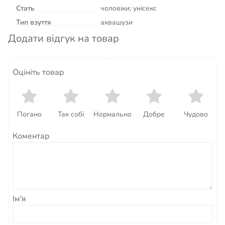
Стать
чоловіки; унісекс
Тип взуття
аквашузи
Додати відгук на товар
Оцініть товар
Погано
Так собі
Нормально
Добре
Чудово
Коментар
Ім'я