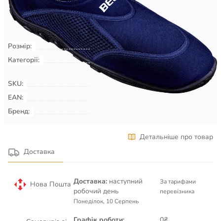
КУПИТИ
Розмір:
45
Категорії:
Плавання & Аквафітнес
Взуття
для басейну, пляжу, серфінгу
SKU:
00009065
EAN:
Бренд:
BECO
Детальніше про товар
Доставка
Доставка:
наступний
За тарифами
Нова Пошта
робочий день
перевізника
Понеділок, 10 Серпень
Графік роботи:
0₴