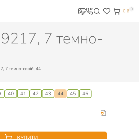
0
0
₴
 9217, 7 темно-
, 7 темно-синій, 44
9
40
41
42
43
44
45
46
КУПИТИ