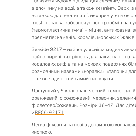
Це взуття чудово підійде для серфінгу, плава
відпочинку на воді, а також кемпінгу. Верх із
вставкою для вентиляції: неопрен утеплює сто
mesh-вставка забезпечує повітрообмін на су
(термопластична гума)
–
міцна, антиковзна, з
предметів: каменів, коралів, морських їжаків
Seaside 9217
–
найпопулярніша модель акваш
найпоширеніших рішень для захисту ніг на к
коралових рифів та на мокрих поверхнях біля
розмовними назвами «коралки», «тапочки для 
–
це все один і той самий тип взуття.
Доступний у 9 кольорах: чорний, темно-синій
оранжевий
,
сіро/рожевий
,
червоний
,
зелений
фіолетово/рожевий
. Розміри 36–47. Для діте
>
BECO 92171
.
Легка фіксація на нозі з допомогою ковзаюч
кнопкою.