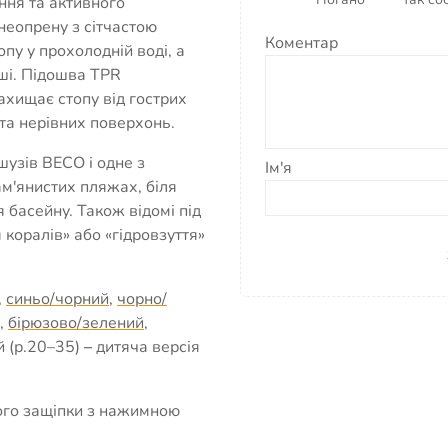
ння та активного
 неопрену з сітчастою
Коментар
пу у прохолодній воді, а
ші. Підошва TPR
ахищає стопу від гострих
 та нерівних поверхонь.
узів BECO і одне з
Ім'я
ам'янистих пляжах, біля
 басейну. Також відомі під
коралів» або «гідровзуття»
,
синьо/чорний
,
чорно/
,
бірюзово/зелений
,
й (р.20–35)
–
дитяча версія
ого защіпки з нажимною