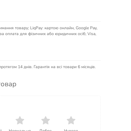
имання товару; LiqPay: картою онлайн, Google Pay,
кова оплата для фізичних або юридичних осіб; Visa,
отягом 14 днів. Гарантія на всі товари 6 місяців.
товар
і
Нормально
Добре
Чудово