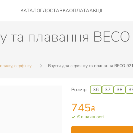
КАТАЛОГ
ДОСТАВКА
ОПЛАТА
АКЦІЇ
гу та плавання BECO
 пляжу, серфінгу
Взуття для серфінгу та плавання BECO 9217
Розмір:
36
37
38
3
745
₴
Є в наявності