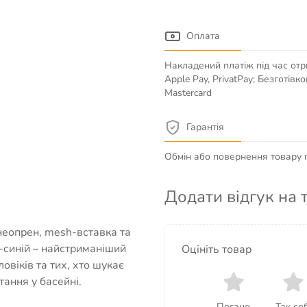
Оплата
Накладений платіж під час отр
Apple Pay, PrivatPay; Безготів
Mastercard
Гарантія
Обмін або повернення товару пр
Додати відгук на 
неопрен, mesh-вставка та
-синій
–
найстриманіший
Оцініть товар
овіків та тих, хто шукає
ання у басейні.
Погано
Так соб