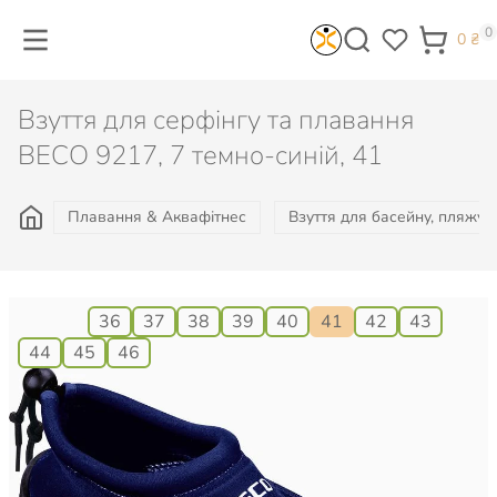
0
0
₴
Взуття для серфінгу та плавання
BECO 9217, 7 темно-синій, 41
Плавання & Аквафітнес
Взуття для басейну, пляжу, 
Розмір:
36
37
38
39
40
41
42
43
44
45
46
745
₴
Є в наявності