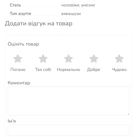
Стать
чоловіки; унісекс
Тип взуття
аквашузи
Додати відгук на товар
Оцініть товар
Погано
Так собі
Нормально
Добре
Чудово
Коментар
Ім'я