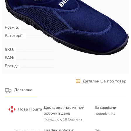
КУПИТИ
Розмір:
41
Категорії:
Плавання & Аквафітнес
Взуття
для басейну, пляжу, серфінгу
SKU:
00009492
EAN:
Бренд:
BECO
Детальніше про товар
Доставка
Доставка:
наступний
За тарифами
Нова Пошта
робочий день
перевізника
Понеділок, 10 Серпень
Графік роботи:
0₴