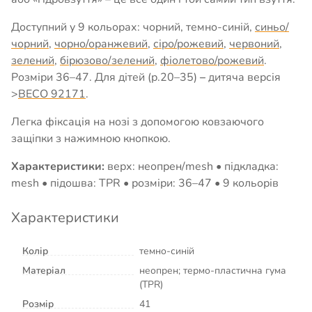
Доступний у 9 кольорах: чорний, темно-синій,
синьо/
чорний
,
чорно/оранжевий
,
сіро/рожевий
,
червоний
,
зелений
,
бірюзово/зелений
,
фіолетово/рожевий
.
Розміри 36–47. Для дітей (р.20–35)
–
дитяча версія
>
BECO 92171
.
Легка фіксація на нозі з допомогою ковзаючого
защіпки з нажимною кнопкою.
Характеристики:
верх: неопрен/mesh • підкладка:
mesh • підошва: TPR • розміри: 36–47 • 9 кольорів
Характеристики
Колір
темно-синій
Матеріал
неопрен; термо-пластична гума
(TPR)
Розмір
41