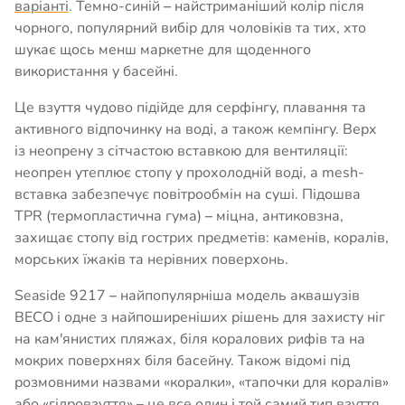
варіанті
. Темно-синій
–
найстриманіший колір після
чорного, популярний вибір для чоловіків та тих, хто
шукає щось менш маркетне для щоденного
використання у басейні.
Це взуття чудово підійде для серфінгу, плавання та
активного відпочинку на воді, а також кемпінгу. Верх
із неопрену з сітчастою вставкою для вентиляції:
неопрен утеплює стопу у прохолодній воді, а mesh-
вставка забезпечує повітрообмін на суші. Підошва
TPR (термопластична гума)
–
міцна, антиковзна,
захищає стопу від гострих предметів: каменів, коралів,
морських їжаків та нерівних поверхонь.
Seaside 9217
–
найпопулярніша модель аквашузів
BECO і одне з найпоширеніших рішень для захисту ніг
на кам'янистих пляжах, біля коралових рифів та на
мокрих поверхнях біля басейну. Також відомі під
розмовними назвами «коралки», «тапочки для коралів»
або «гідровзуття»
–
це все один і той самий тип взуття.